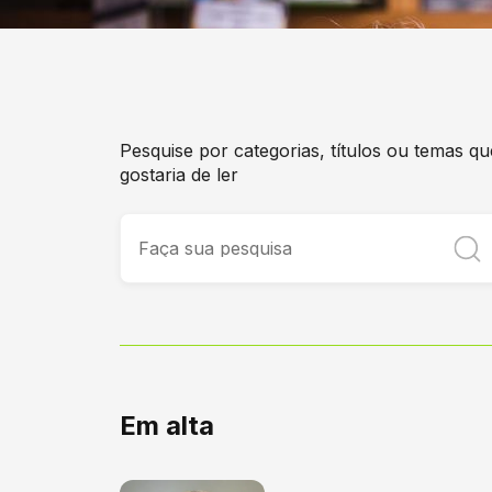
Luiza Alves
3/7/26
-
15:23
Pesquise por categorias, títulos ou temas qu
gostaria de ler
Em alta