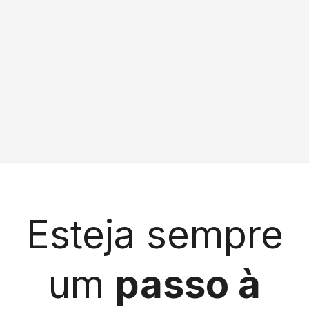
Delegacia de Tramandaí recebe selo sustentável,
destacando compromisso ambiental, atendimento
eficiente e presença estratégica no litoral.
Luiza Alves
4/5/26 8:52
Esteja sempre
um
passo à