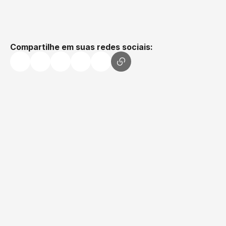
Instituto
11/3/26
-
13:14
Safeweb
Compartilhe em suas redes sociais: